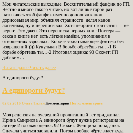
Мои читательские выходные. Восхитительный фанфик по ГП.
Честно я много такого читаю, но вот лишь второй раз
натыкаюсь чтоб фанфик именно дополнял канон,
дорисовывал мир, объяснял странности, делал канон
логичным, ну и переписывал. Хотя пейринг стоит слэш — не
верьте. Это джен. Это переписка первых книг Поттера —
секса в книге нет, есть лёгкие намёки, упоминания в
отношениях взрослых. Короче захватывающее фэнтези без
извращений )))) Кукулькан В борьбе обретёшь ты…-1 В
борьбе обретёшь ты…-2 Итоговая оценка: 93 Сюжет: ГП
добавим…
Читать далее
Читать далее
А единороги будут?
А единороги будут?
02.02.2016
Ольга Талан
Комментарии
Нет комментариев
Моя рецензия на очередной прочитанный гет ориджинал
Ирина Смирнова А единороги будут нужна регистрация на
литере Итоговая оценка: 92 Сюжет: Женщина попаданка.
Сначала учиться заставили. Потом вообще чёрте знает куда