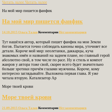
Читать далее
Читать далее
На мой мир пишется фанфик
На мой мир пишется фанфик
14.10.2015
Ольга Талан
Комментарии
Нет комментариев
Тут нашёлся автор, который пишет фанфик на мои Земли
богов. Пытается точно соблюдать каноны мира, уточняет все
детали. Короче мой мир: неолетанки, даккарцы, куча
знакомых имён и названий на заднем плане, но главный герой
абсолютно свой, в том числе по расе. Ну и стиль и компот
жанров у автора тоже свой, скорее всего будет значительно
больше эротики причём глазами мужчины. Короче, кому
интересно заглядывайте. Выложена первая глава. Я уже
читала вторую. Катализатор Ар
Море твоей крови
Море твоей крови
21.09.2015
Ольга Талан
Комментарии
Нет комментариев