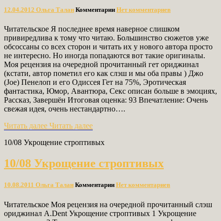
12.04.2012
Ольга Талан
Комментарии
Нет комментариев
Читательское Я последнее время наверное слишком
привиредлива к тому что читаю. Большинство сюжетов уже
обсоссаны со всех сторон и читать их у нового автора просто
не интересно. Но иногда попадаются вот такие оригиналы.
Моя рецензия на очередной прочитанный гет ориджинал
(кстати, автор пометил его как слэш и мы оба правы ) Джо
(Joe) Пенелоп и его Одиссея Гет на 75%, Эротическая
фантастика, Юмор, Авантюра, Секс описан больше в эмоциях,
Рассказ, Завершён Итоговая оценка: 93 Впечатление: Очень
свежая идея, очень нестандартно….
Читать далее
Читать далее
10/08 Укрощение строптивых
10/08 Укрощение строптивых
10.08.2011
Ольга Талан
Комментарии
Нет комментариев
Читательское Моя рецензия на очередной прочитанный слэш
ориджинал A.Dent Укрощение строптивых 1 Укрощение