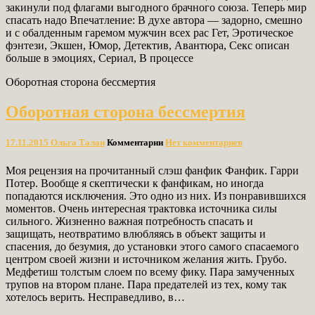
закинули под флагами выгодного брачного союза. Теперь мир
спасать надо Впечатление: В духе автора — задорно, смешно
и с обалденным гаремом мужчин всех рас Гет, Эротическое
фэнтези, Экшен, Юмор, Детектив, Авантюра, Секс описан
больше в эмоциях, Сериал, В процессе
Оборотная сторона бессмертия
Оборотная сторона бессмертия
17.11.2015
Ольга Талан
Комментарии
Нет комментариев
Моя рецензия на прочитанный слэш фанфик Фанфик. Гарри
Потер. Вообще я скептически к фанфикам, но иногда
попадаются исключения. Это одно из них. Из понравившихся
моментов. Очень интересная трактовка источника силы
сильного. Жизненно важная потребность спасать и
защищать, неотвратимо влюбляясь в объект защиты и
спасения, до безумия, до установки этого самого спасаемого
центром своей жизни и источником желания жить. Грубо.
Медфетиш толстым слоем по всему фику. Пара замученных
трупов на втором плане. Пара предателей из тех, кому так
хотелось верить. Несправедливо, в…