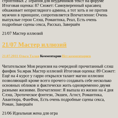
строптивых 2 Терапия для неудачников текст на форуме
Итоговая оценка: 87 Сюжет: Самоуверенный красавец
обхаживает неприглядного админа, а тот хоть и не против
мужчин в принципе, сопротивляется Впечатление: Очень
выпуклые герои Слэш, Романтика, Реал, Есть очень
подробные сцены секса, Рассказ, Завершён
21/07 Мастер иллюзий
21/07 Мастер иллюзий
21.07.2011
Ольга Талан
Комментарии
Нет комментариев
Читательское Моя рецензия на очередной прочитанный слэш
фанфик Su.мрак Мастер иллюзий Итоговая оценка: 89 Сюжет:
Ещё на 4 курсе у гарри открылся талант магии иллюзии
позволяющий кроме всего прочего создавать себе несколько
основных обликов и фактически жить одновременно двумя
разными жизнями. Впечатление: Я выпала из жизни на 4 дня
Слэш, Эротическое фэнтези, Экшен, Агнст, Романтика,
Авантюра, ФанФик, Есть очень подробные сцены секса,
Роман, Завершён
21/06 Идеальная жена для огра