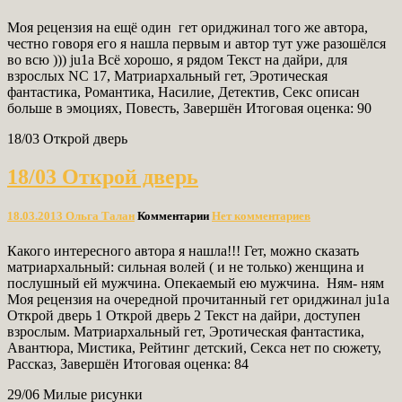
Моя рецензия на ещё один гет ориджинал того же автора,
честно говоря его я нашла первым и автор тут уже разошёлся
во всю ))) ju1a Всё хорошо, я рядом Текст на дайри, для
взрослых NC 17, Матриархальный гет, Эротическая
фантастика, Романтика, Насилие, Детектив, Секс описан
больше в эмоциях, Повесть, Завершён Итоговая оценка: 90
18/03 Открой дверь
18/03 Открой дверь
18.03.2013
Ольга Талан
Комментарии
Нет комментариев
Какого интересного автора я нашла!!! Гет, можно сказать
матриархальный: сильная волей ( и не только) женщина и
послушный ей мужчина. Опекаемый ею мужчина. Ням- ням
Моя рецензия на очередной прочитанный гет ориджинал ju1a
Открой дверь 1 Открой дверь 2 Текст на дайри, доступен
взрослым. Матриархальный гет, Эротическая фантастика,
Авантюра, Мистика, Рейтинг детский, Секса нет по сюжету,
Рассказ, Завершён Итоговая оценка: 84
29/06 Милые рисунки