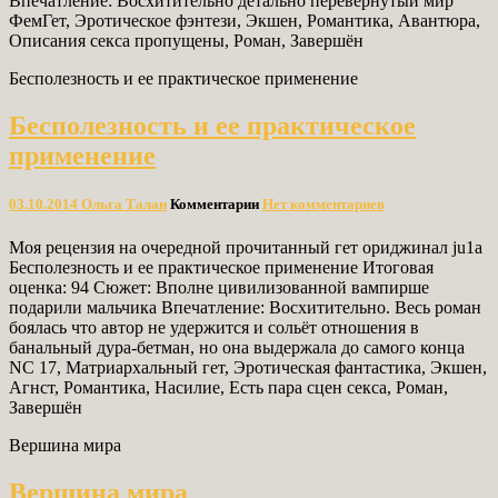
Впечатление: Восхитительно детально перевёрнутый мир
ФемГет, Эротическое фэнтези, Экшен, Романтика, Авантюра,
Описания секса пропущены, Роман, Завершён
Бесполезность и ее практическое применение
Бесполезность и ее практическое
применение
03.10.2014
Ольга Талан
Комментарии
Нет комментариев
Моя рецензия на очередной прочитанный гет ориджинал ju1a
Бесполезность и ее практическое применение Итоговая
оценка: 94 Сюжет: Вполне цивилизованной вампирше
подарили мальчика Впечатление: Восхитительно. Весь роман
боялась что автор не удержится и сольёт отношения в
банальный дура-бетман, но она выдержала до самого конца
NC 17, Матриархальный гет, Эротическая фантастика, Экшен,
Агнст, Романтика, Насилие, Есть пара сцен секса, Роман,
Завершён
Вершина мира
Вершина мира