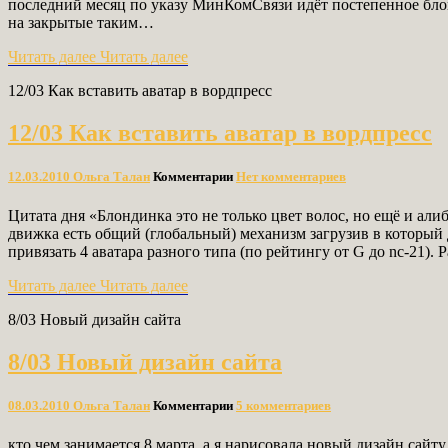
последний месяц по указу МинКомСвязи идёт постепенное блок
на закрытые таким…
Читать далее
Читать далее
12/03 Как вставить аватар в вордпресс
12/03 Как вставить аватар в вордпресс
12.03.2010
Ольга Талан
Комментарии
Нет комментариев
Цитата дня «Блондинка это не только цвет волос, но ещё и али
движка есть общий (глобальный) механизм загрузив в который д
привязать 4 аватара разного типа (по рейтингу от G до nc-21).
Читать далее
Читать далее
8/03 Новый дизайн сайта
8/03 Новый дизайн сайта
08.03.2010
Ольга Талан
Комментарии
5 комментариев
кто чем занимается 8 марта, а я нарисовала новый дизайн сайту