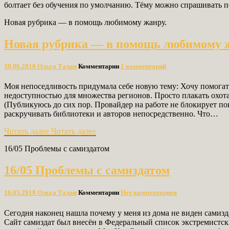
болтает без обучения по умолчанию. Тёму можно спрашивать по
Новая рубрика — в помощь любимому жанру.
Новая рубрика — в помощь любимому 
30.06.2010
Ольга Талан
Комментарии
1 комментарий
Моя непоседливость придумала себе новую тему: Хочу помога
недоступностью для множества регионов. Просто плакать охота
(Публикуюсь до сих пор. Провайдер на работе не блокирует по
раскручивать библиотеки и авторов непосредственно. Что…
Читать далее
Читать далее
16/05 Проблемы с самиздатом
16/05 Проблемы с самиздатом
16.05.2010
Ольга Талан
Комментарии
Нет комментариев
Сегодня наконец нашла почему у меня из дома не виден самизда
Сайт самиздат был внесён в Федеральный список экстремистски