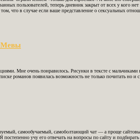
ованных пользователей, теперь дневник закрыт от всех у кого н
, в том, что в случае если ваше представление о сексуальных от
и Мевы
ями. Мне очень понравилось. Рисунки в тексте с мальчиками в
ске романов появилась возможность не только почитать но и ск
емый, самообучаемый, самоболтающий чат — а проще сайтовы
Я постепенно учу его отвечать на вопросы по сайту и подбирать