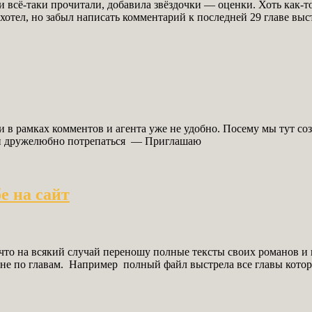
и всё-таки прочитали, добавила звёздочки — оценки. Хоть как-то
 хотел, но забыл написать комментарий к последней 29 главе выс
 и в рамках комментов и агента уже не удобно. Посему мы тут 
о и дружелюбно потрепаться — Приглашаю
е на сайт
то на всякий случай переношу полные тексты своих романов и на
а не по главам. Например полный файл выстрела все главы которы