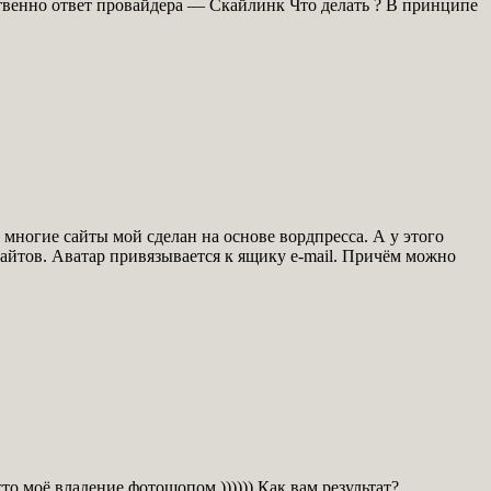
твенно ответ провайдера — Скайлинк Что делать ? В принципе
 многие сайты мой сделан на основе вордпресса. А у этого
сайтов. Аватар привязывается к ящику e-mail. Причём можно
сто моё владение фотошопом )))))) Как вам результат?