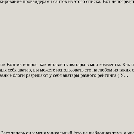
ирование провайдерами сайтов из этого списка. Вот непосредс
би» Возник вопрос: как вставлять аватары в мои комменты. Как и
ля себя аватар, вы можете использовать его на любом из таких 
 Разные блоги разрешают у себя аватары разного рейтинга ( У…
. Зато теперь он у меня уникальный (это не шаблонная тема, а чи