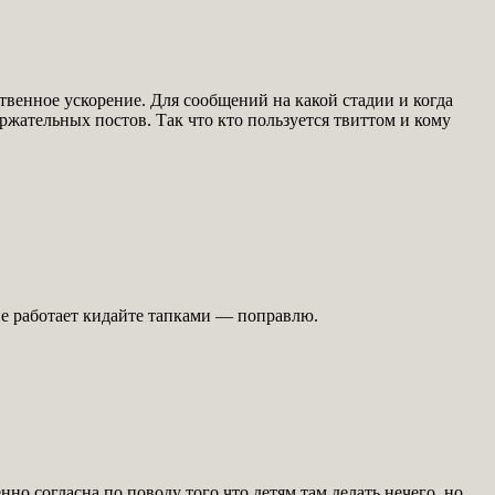
ственное ускорение. Для сообщений на какой стадии и когда
ержательных постов. Так что кто пользуется твиттом и кому
 не работает кидайте тапками — поправлю.
о согласна по поводу того что детям там делать нечего, но