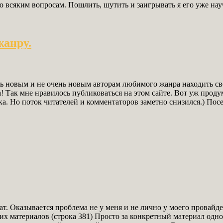
 всяким вопросам. Пошлить, шутить и заигрывать я его уже науч
жанру.
ть новым и не очень новым авторам любимого жанра находить с
! Так мне нравилось публиковаться на этом сайте. Вот уж проду
ка. Но поток читателей и комментаторов заметно снизился.) Пос
т. Оказывается проблема не у меня и не лично у моего провайдер
х материалов (строка 381) Просто за конкретный материал одног