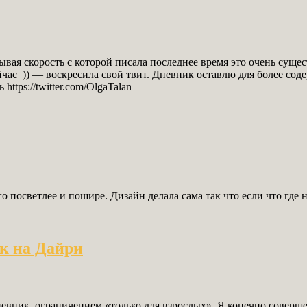
ывая скорость с которой писала последнее время это очень суще
ейчас )) — воскресила свой твит. Дневник оставлю для более сод
ttps://twitter.com/OlgaTalan
го посветлее и пошире. Дизайн делала сама так что если что где
к на Дайри
вник ограничением «только для взрослых». Я конечно совершенн